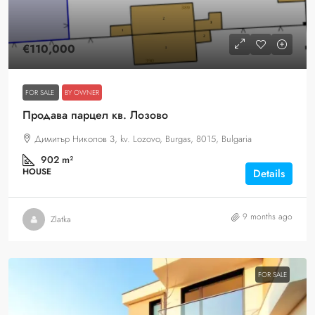
€110,000
FOR SALE
BY OWNER
Продава парцел кв. Лозово
Димитър Николов 3, kv. Lozovo, Burgas, 8015, Bulgaria
902
m²
HOUSE
Details
9 months ago
Zlatka
FOR SALE