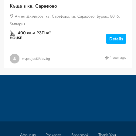
Къща в кв. Сарафово
Ангел Димитров, кв. Сарафово, кв. Сарафово, Бургас, 8016,
България
400 кв.м РЗП
m²
HOUSE
Details
1 year ago
myproject@abv.bg
About us
Packages
Facebook
Thank You