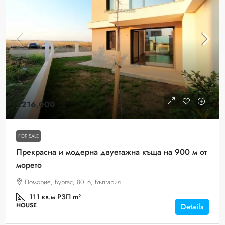
€216,000
FOR SALE
Прекрасна и модерна двуетажна къща на 900 м от
морето
Поморие, Бургас, 8016, България
111 кв.м РЗП
m²
HOUSE
Details