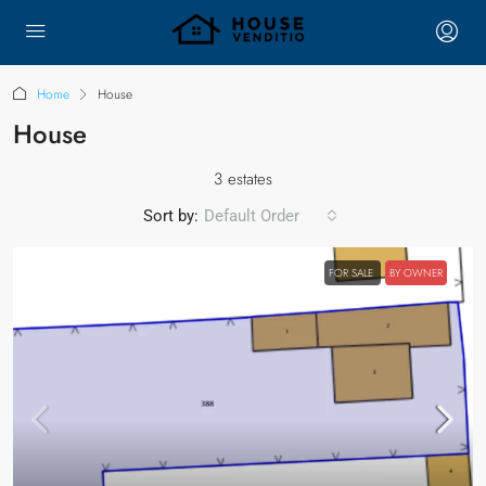
Home
House
House
3 estates
Sort by:
Default Order
FOR SALE
BY OWNER