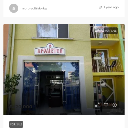
1 year ago
myproject@abv.bg
FOR SALE
€420,000
FOR SALE