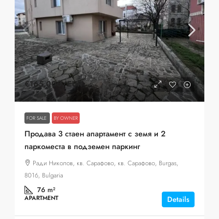
€165,000
/ЕUR
FOR SALE
BY OWNER
Продава 3 стаен апартамент с земя и 2
паркоместа в подземен паркинг
Ради Николов, кв. Сарафово, кв. Сарафово, Burgas,
8016, Bulgaria
76
m²
APARTMENT
Details