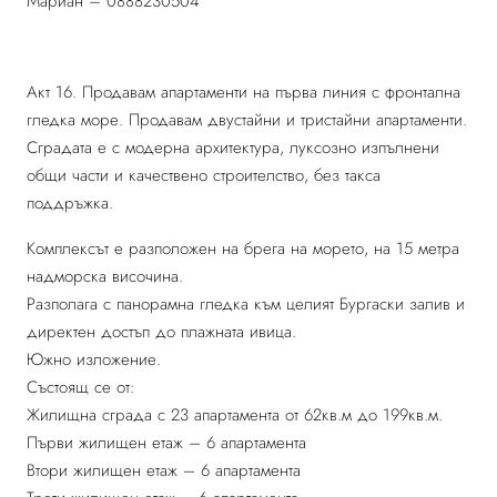
Мариан – 0888230504
Акт 16. Продавам апартаменти на първа линия с фронтална
гледка море. Продавам двустайни и тристайни апартаменти.
Сградата е с модерна архитектура, луксозно изпълнени
общи части и качествено строителство, без такса
поддръжка.
Комплексът е разположен на брега на морето, на 15 метра
надморска височина.
Разполага с панорамна гледка към целият Бургаски залив и
директен достъп до плажната ивица.
Южно изложение.
Състоящ се от:
Жилищна сграда с 23 апартамента от 62кв.м до 199кв.м.
Първи жилищен етаж – 6 апартамента
Втори жилищен етаж – 6 апартамента