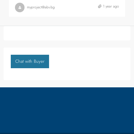
1 year ago
myproject@abv.bg
Chat with Buyer