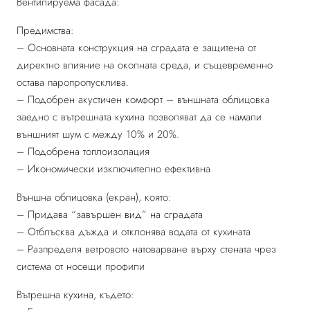
Вентилируема фасада:
Предимства:
– Основната конструкция на сградата е защитена от
директно влияние на околната среда, и същевременно
остава паропропусклива.
– Подобрен акустичен комфорт – външната облицовка
заедно с вътрешната кухина позволяват да се намали
външният шум с между 10% и 20%.
– Подобрена топлоизолация
– Икономически изключително ефективна
Външна облицовка (екран), която:
– Придава “завършен вид” на сградата
– Отблъсква дъжда и отклонява водата от кухината
– Разпределя ветровото натоварване върху стената чрез
система от носещи профили
Вътрешна кухина, където: