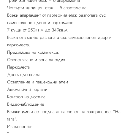
Трети жилищен етаж – 6 апартамента
Четвърти жилищен етаж – 5 апартамента
Всеки апартамент от партерния етаж разполага със
самостоятелен двор и паркомясто.
7 къщи от 250кв.м до 349кв.м.
Всяка от къщите разполага със самостоятелен двор и
паркоместа.
Предимства на комплекса:
Озеленяване и зона за отдих
Паркоместа
Достъп до плажа
Осветление и пешеходни алеи
Автоматични портали
Контрол на достъпа
Видеонаблюдение
Всички имоти се предлагат на степен на завършеност ”На
тапа”.
Изпълнение: