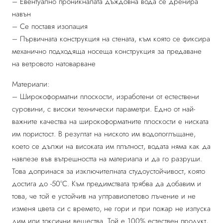
– Евентуално проникналата дъждовна вода се дренира
навън
– Се поставя изолация
– Първичната конструкция на стената, към която се фиксира
механично подходяща носеща конструкция за предаване
на ветровото натоварване
Материали:
– Широкоформатни плоскости, изработени от естествени
суровини, с високи технически параметри. Едно от най-
важните качества на широкоформатните плоскости е ниската
им пористост. В резултат на ниското им водопоглъщане,
което се дължи на високата им плътност, водата няма как да
навлезе във вътрешността на материала и да го разруши.
Това допринася за изключителната студоустойчивост, която
достига до -50°С. Към предимствата трябва да добавим и
това, че той е устойчив на ултравиолетово лъчение и не
изменя цвета си с времето, не гори и при пожар не изпуска
дим или токсични вещества. Той е 100% естествен продукт,