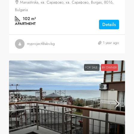
Manastirska, кв. Сарафово, кв. Сарафово, Burgas, 8016,
Bulgaria
102
m²
APARTMENT
Details
1 year ago
myproject@abv.bg
FOR SALE
BY OWNER