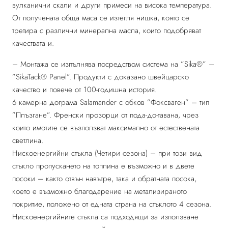
вулканични скали и други примеси на висока температура.
От получената обща маса се изтегля нишка, която се
третира с различни минерална масла, които подобряват
качествата и.
– Монтажа се изпълнява посредством система на ”Sika®” –
”SikaTack® Panel”. Продукти с доказано швейцарско
качество и повече от 100-годишна история.
6 камерна дограма Salamander с обков ”Фоксваген” – тип
”Плъзгане”. Френски прозорци от пода-до-тавана, чрез
които имотите се възползват максимално от естествената
светлина.
Нискоенергийни стъкла (Четири сезона) – при този вид
стъкло пропускането на топлина е възможно и в двете
посоки – както отвън навътре, така и обратната посока,
което е възможно благодарение на метализираното
покритие, положено от едната страна на стъклото 4 сезона.
Нискоенергийните стъкла са подходящи за използване