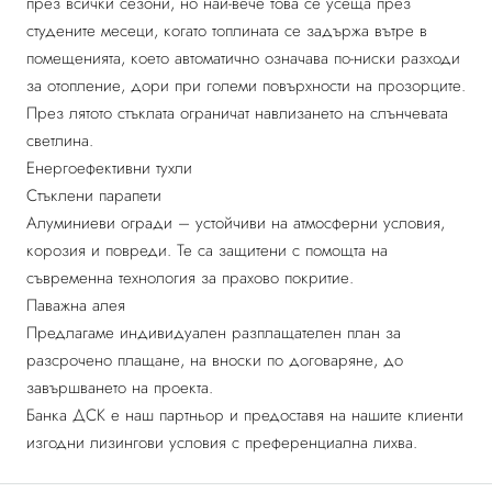
през всички сезони, но най-вече това се усеща през
студените месеци, когато топлината се задържа вътре в
помещенията, което автоматично означава по-ниски разходи
за отопление, дори при големи повърхности на прозорците.
През лятото стъклата ограничат навлизането на слънчевата
светлина.
Енергоефективни тухли
Стъклени парапети
Алуминиеви огради – устойчиви на атмосферни условия,
корозия и повреди. Те са защитени с помощта на
съвременна технология за прахово покритие.
Паважна алея
Предлагаме индивидуален разплащателен план за
разсрочено плащане, на вноски по договаряне, до
завършването на проекта.
Банка ДСК е наш партньор и предоставя на нашите клиенти
изгодни лизингови условия с преференциална лихва.