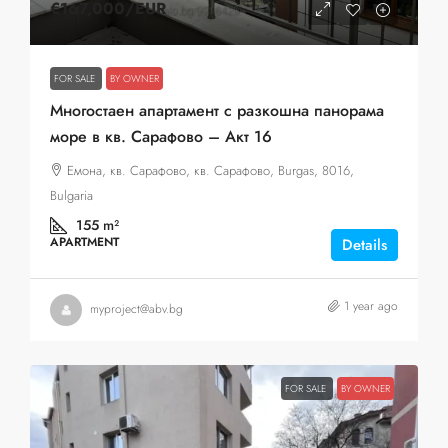
€167,000
/EUR
FOR SALE
BY OWNER
Многостаен апартамент с разкошна панорама
море в кв. Сарафово – Акт 16
Емона, кв. Сарафово, кв. Сарафово, Burgas, 8016,
Bulgaria
155
m²
APARTMENT
Details
1 year ago
myproject@abv.bg
FOR SALE
BY OWNER