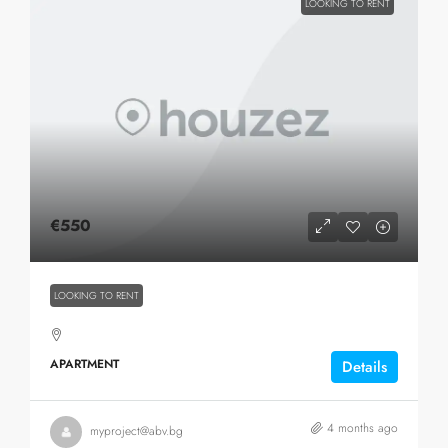
LOOKING TO RENT
€550
LOOKING TO RENT
APARTMENT
Details
4 months ago
myproject@abv.bg